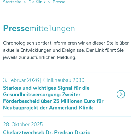
Gefäßzentrum
Verdauungsorgane
Startseite
Die Klinik
Presse
Gefäß- & Thoraxchirurgie
Thoraxzentrum
Anästhesie und operative Intensivmedizin
Kooperationspartner
Grußkarten
Freiwilliges Soziales Jahr oder Bundesfreiwilligendienst
Förderung durch die Europäische Union
Gastroenterologie und Allgemeine Innere Medizin
Gastroenterologie und Allgemeine Innere Medizin
Notfallzentrum
Allgemein- und Viszeralchirurgie
Frauenheilkunde
Anästhesie und operative Intensivmedizin
Presse
mitteilungen
Therapeutische Angebote
Babygalerie
Fortbildung
Energiepolitik
Darmzentrum
Radiologie
Frauenklinik
Ösophaguszentrum
Notfallzentrum
Betreuung & Beratung
Lob & Kritik
Facharzt-Weiterbildung
Beckenbodenzentrum
Chronologisch sortiert informieren wir an dieser Stelle über
Drüsen und Hormone
aktuelle Entwicklungen und Ereignisse. Der Link führt Sie
Endometriosezentrum
Gastroenterologie und Allgemeine Innere Medizin
jeweils zur ausführlichen Meldung.
Pflegemanagement
SpringerTeam der Pflege
Neurologie
Nieren & Harnwege
Allgemein- und Viszeralchirurgie
Hygienemanagement
Arbeiten im Zentral-OP
Urologie
Urologie
3. Februar 2026 | Klinikneubau 2030
Beckenbodenzentrum
Blut-, Lymph- & Immunsystem
Schilddrüsenzentrum
Qualitätsmanagement
Starkes und wichtiges Signal für die
Uroonkologisches Zentrum
Gesundheitsversorgung: Zweiter
Gastroenterologie und Allgemeine Innere Medizin
Förderbescheid über 25 Millionen Euro für
Schmerzarmes Krankenhaus
Gefäß- & Thoraxchirurgie
Muskeln, Haut, Knochen & Gelenke
Neubauprojekt der Ammerland-Klinik
Gefäßzentrum
Informationen für Einweiser
Neurologie
28. Oktober 2025
Wundzentrum
Chefarztwechsel: Dr. Predrag Drazic