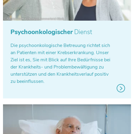
Psychoonkologischer
Dienst
Die psy­cho­on­ko­lo­gi­sche Betreu­ung richtet sich
an Pati­en­ten mit einer Krebs­er­kran­kung. Unser
Ziel ist es, Sie mit Blick auf Ihre Bedürf­nisse bei
der Krank­heits- und Pro­blem­be­wäl­ti­gung zu
unter­stüt­zen und den Krank­heits­ver­lauf positiv
zu beeinflussen.