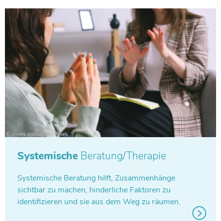
Systemische
Beratung/Therapie
Sys­te­mi­sche Bera­tung hilft, Zusam­men­hänge
sicht­bar zu machen, hin­der­li­che Fak­to­ren zu
iden­ti­fi­zie­ren und sie aus dem Weg zu räumen.