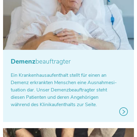
Demenz
beauftragter
Ein Kran­ken­haus­auf­ent­halt stellt für einen an
Demenz erkrank­ten Men­schen eine Aus­nah­me­si­
tua­tion dar. Unser Demenz­be­auf­trag­ter steht
diesen Pati­en­ten und deren Ange­hö­ri­gen
während des Kli­nik­auf­ent­halts zur Seite.