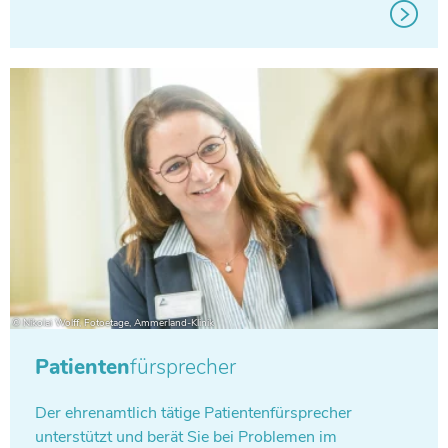
Patienten
fürsprecher
Der ehren­amt­lich tätige Pati­en­ten­für­spre­cher
unter­stützt und berät Sie bei Pro­ble­men im