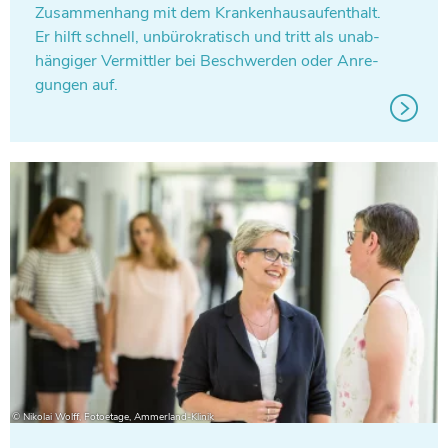
Zusam­men­hang mit dem Kran­ken­haus­auf­ent­halt.
Er hilft schnell, unbü­ro­kra­tisch und tritt als unab­
hän­gi­ger Ver­mitt­ler bei Beschwer­den oder Anre­
gun­gen auf.