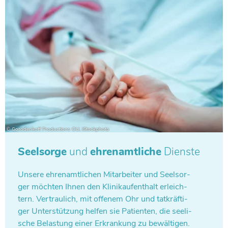
Seelsorge
und
ehrenamtliche
Dienste
Unsere ehren­amt­li­chen Mit­ar­bei­ter und Seel­sor­
ger möchten Ihnen den Kli­nik­auf­ent­halt erleich­
tern. Ver­trau­lich, mit offenem Ohr und tat­kräf­ti­
ger Unter­stüt­zung helfen sie Pati­en­ten, die see­li­
sche Belas­tung einer Erkran­kung zu bewältigen.