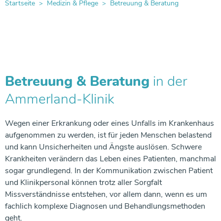
Gefäßzentrum
Verdauungsorgane
Startseite
Medizin & Pflege
Betreuung & Beratung
Gefäß- & Thoraxchirurgie
Thoraxzentrum
Anästhesie und operative Intensivmedizin
Kooperationspartner
Grußkarten
Freiwilliges Soziales Jahr oder Bundesfreiwilligendienst
Förderung durch die Europäische Union
Gastroenterologie und Allgemeine Innere Medizin
Gastroenterologie und Allgemeine Innere Medizin
Notfallzentrum
Allgemein- und Viszeralchirurgie
Frauenheilkunde
Anästhesie und operative Intensivmedizin
Therapeutische Angebote
Babygalerie
Fortbildung
Energiepolitik
Darmzentrum
Radiologie
Frauenklinik
Ösophaguszentrum
Notfallzentrum
Betreuung & Beratung
Lob & Kritik
Facharzt-Weiterbildung
Beckenbodenzentrum
Drüsen und Hormone
Betreuung & Beratung
in der
Endometriosezentrum
Gastroenterologie und Allgemeine Innere Medizin
Ammerland-Klinik
Pflegemanagement
SpringerTeam der Pflege
Neurologie
Nieren & Harnwege
Allgemein- und Viszeralchirurgie
Hygienemanagement
Arbeiten im Zentral-OP
Wegen einer Erkrankung oder eines Unfalls im Krankenhaus
Urologie
Urologie
aufgenommen zu werden, ist für jeden Menschen belastend
Beckenbodenzentrum
Blut-, Lymph- & Immunsystem
Schilddrüsenzentrum
Qualitätsmanagement
und kann Unsicherheiten und Ängste auslösen. Schwere
Uroonkologisches Zentrum
Krankheiten verändern das Leben eines Patienten, manchmal
Gastroenterologie und Allgemeine Innere Medizin
Schmerzarmes Krankenhaus
sogar grundlegend. In der Kommunikation zwischen Patient
Gefäß- & Thoraxchirurgie
Muskeln, Haut, Knochen & Gelenke
und Klinikpersonal können trotz aller Sorgfalt
Gefäßzentrum
Informationen für Einweiser
Missverständnisse entstehen, vor allem dann, wenn es um
Neurologie
fachlich komplexe Diagnosen und Behandlungsmethoden
Wundzentrum
geht.