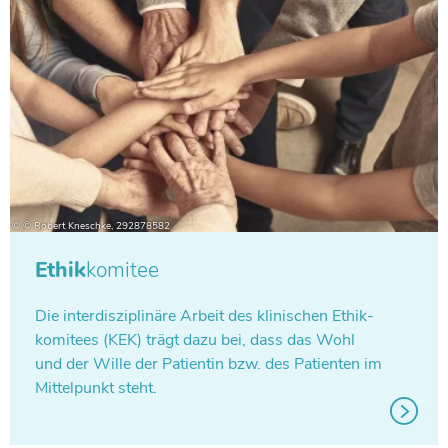
Ethik
komitee
Die inter­dis­zi­pli­näre Arbeit des kli­ni­schen Ethik­
ko­mi­tees (KEK) trägt dazu bei, dass das Wohl
und der Wille der Pati­en­tin bzw. des Pati­en­ten im
Mit­tel­punkt steht.