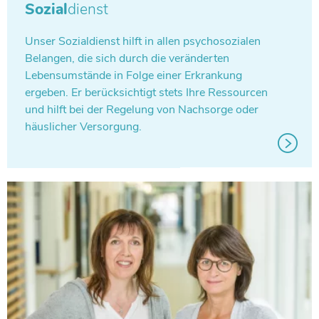
Sozial
dienst
Unser Sozi­al­dienst hilft in allen psy­cho­so­zia­len
Belan­gen, die sich durch die ver­än­der­ten
Lebens­um­stände in Folge einer Erkran­kung
ergeben. Er berück­sich­tigt stets Ihre Res­sour­cen
und hilft bei der Rege­lung von Nach­sorge oder
häus­li­cher Versorgung.